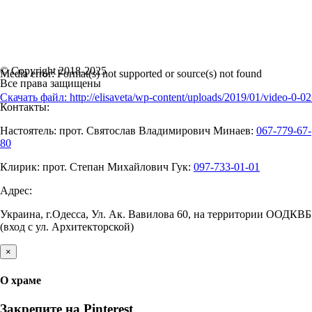
© Copyright 2018-2025
Media error: Format(s) not supported or source(s) not found
Все права защищены
Скачать файл: http://elisaveta/wp-content/uploads/2019/01/video
Контакты:
Настоятель: прот. Святослав Владимирович Минаев:
067-779-67-
00:00
80
Клирик: прот. Степан Михайлович Гук:
097-733-01-01
Адрес:
Украина, г.Одесса, Ул. Ак. Вавилова 60, на территории ООДКВБ
(вход с ул. Архитекторской)
×
О храме
Закрепите на Pinterest